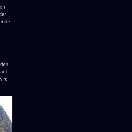
den
der
tende
nden
 auf
wird