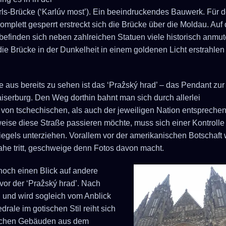
ls-Brücke (‘Karlúv most’). Ein beeindruckendes Bauwerk. Für 
omplett gesperrt erstreckt sich die Brücke über die Moldau. Auf 
 befinden sich neben zahlreichen Statuen viele historisch anmu
die Brücke in der Dunkelheit in einem goldenen Licht erstrahlen
 aus bereits zu sehen ist das ‘Praẑský hrad’ – das Pendant zur
iserburg. Den Weg dorthin bahnt man sich durch allerlei
ts von tschechischen, als auch der jeweiligen Nation entspreche
eise diese Straße passieren möchte, muss sich einer Kontrolle
iegels unterziehen. Vorallem vor der amerikanischen Botschaft 
he tritt, geschweige denn Fotos davon macht.
noch einen Blick auf andere
vor der ‘Praẑský hrad’. Nach
g und wird sogleich vom Anblick
drale im gotischen Stil reiht sich
rischen Gebäuden aus dem