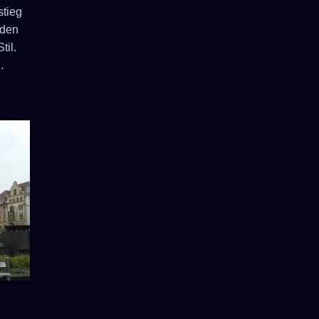
stieg
rden
til.
.