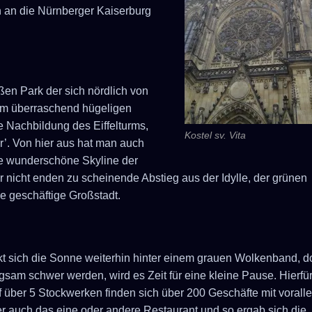
ch an die Nürnberger Kaiserburg
ßen Park der sich nördlich von
nem überraschend hügeligen
e Nachbildung des Eiffelturms,
Kostel sv. Vita
r’. Von hier aus hat man auch
ie wunderschöne Skyline der
r nicht enden zu scheinende Abstieg aus der Idylle, der grünen
ie geschäftige Großstadt.
kt sich die Sonne weiterhin hinter einem grauen Wolkenband, d
gsam schwer werden, wird es Zeit für eine kleine Pause. Hierfü
uf über 5 Stockwerken finden sich über 200 Geschäfte mit vorall
 auch das eine oder andere Restaurant und so ergab sich die