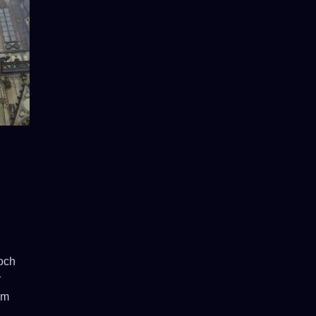
och
r
em