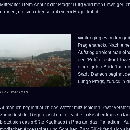
Mittelalter. Beim Anblick der Prager Burg wird man unweigerli
erinnert, die sich ebenso auf einem Hügel trohnt.
Weiter ging es in den gro
Prag erstreckt. Nach ei
Aufstieg erreicht man ein
den ‘
Petřín Lookout Towe
einen guten Blick über d
Stadt. Danach beginnt de
Lunge Prags, zurück in d
Blick über Prag
Allmählich beginnt auch das Wetter mitzuspielen. Zwar verstec
zumindest der Regen lässt nach. Da die Füße allerdings so lan
bietet sich das größte Kaufhaus in Prag an, das ‘Palladium’. A
modischen Accessoires und Schuhen. Zum Glück fand sich aber