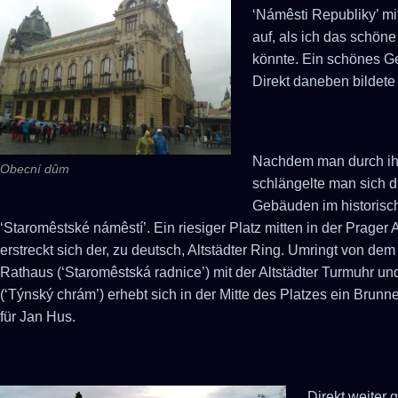
‘Námêsti Republiky’ m
auf, als ich das schön
könnte. Ein schönes G
Direkt daneben bildete 
Nachdem man durch ihn 
Obecní dûm
schlängelte man sich 
Gebäuden im historisc
‘Staromêstské námêstí’. Ein riesiger Platz mitten in der Prager 
erstreckt sich der, zu deutsch, Altstädter Ring. Umringt von dem
Rathaus (‘Staromêstská radnice’) mit der Altstädter Turmuhr un
(‘Týnský chrám’) erhebt sich in der Mitte des Platzes ein Bru
für Jan Hus.
Direkt weiter g