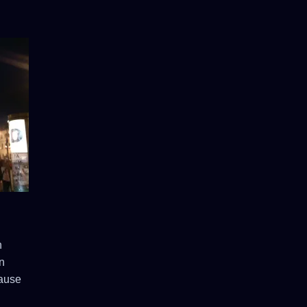
n
n
Hause