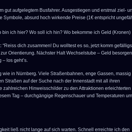
m gut aufgelegtem Busfahrer. Ausgestiegen und erstmal ziel- u
e Symbole, absurd hoch wirkende Preise (1€ entspricht ungefä
o bin ich hier? Wo soll ich hin? Wo bekomme ich Geld (Kronen)
: “Reiss dich zusammen! Du wolltest es so, jetzt komm gefälligs
n zur Orientierung. Nächster Halt Wechselstube – Geld besorgen
 – los geht’s.
ig wie in Nürnberg. Viele Straßenbahnen, enge Gassen, massig
n Straßen auf der Suche nach der Innenstadt mit all ihren
 zahlreichen Hinweisschilder zu den Attraktionen erleichterten
an diesem Tag – durchgängige Regenschauer und Temperaturen um
eit ließ nicht lange auf sich warten. Schnell erreichte ich den