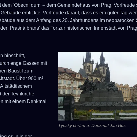
it dem ‘Obecní dum’ – dem Gemeindehaus von Prag. Vorfreude 
e Gebäude erblickte. Vorfreude darauf, dass es ein guter Tag we
ebäude aus dem Anfang des 20. Jahrhunderts im neobarocken S
der ‘Praŝná brána’ das Tor zur historischen Innenstadt von Prag
hinschritt,
durch enge Gassen mit
hen Baustil zum
Altstadt. Über 900 m²
 Altstädtischem
d der Teynkirche
nnen mit einem Denkmal
Týnský chrám u. Denkmal Jan Hus
ing es in in der