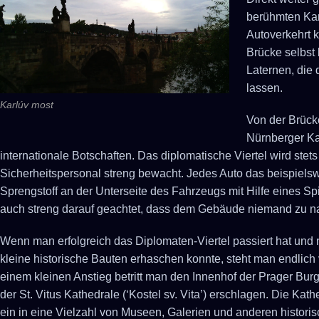
berühmten Kar
Autoverkehrt k
Brücke selbst
Laternen, die 
lassen.
Karlúv most
Von der Brücke
Nürnberger Ka
internationale Botschaften. Das diplomatische Viertel wird ste
Sicherheitspersonal streng bewacht. Jedes Auto das beispielsw
Sprengstoff an der Unterseite des Fahrzeugs mit Hilfe eines Sp
auch streng darauf geachtet, dass dem Gebäude niemand zu na
Wenn man erfolgreich das Diplomaten-Viertel passiert hat und 
kleine historische Bauten erhaschen konnte, steht man endlich 
einem kleinen Anstieg betritt man den Innenhof der Prager Bur
der St. Vitus Kathedrale (‘Kostel sv. Vita’) erschlagen. Die Kathe
ein in eine Vielzahl von Museen, Galerien und anderen histo